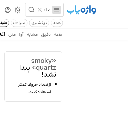
همه
دیکشنری
مترادف
طیف
همه
دقیق
مشابه
آوا
متن
آغاز
«smoky
quartz»
پیدا
نشد!
از تعداد حروف کمتر
استفاده کنید.