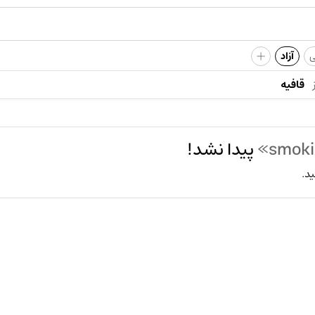
+
ی
آزاد
قافیه
پیدا نشد!
ید.