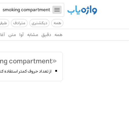
همه
دیکشنری
مترادف
طیف
همه
دقیق
مشابه
آوا
متن
آغاز
«smoking compartment»
از تعداد حروف کمتر استفاده کن