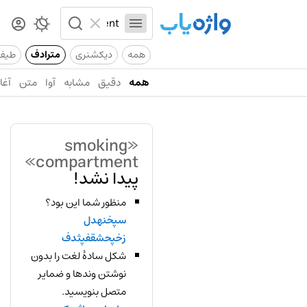
همه
دیکشنری
مترادف
طیف
همه
دقیق
مشابه
آوا
متن
آغاز
«smoking
compartment»
پیدا نشد!
منظور شما این بود؟
سپخنهدل
زخپحشقفپثدف
شکل سادهٔ لغت را بدون
نوشتن وندها و ضمایر
متصل بنویسید.