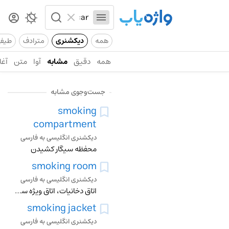
همه
دیکشنری
مترادف
طیف
همه
دقیق
مشابه
آوا
متن
آغا
جست‌وجوی مشابه
smoking
compartment
دیکشنری انگلیسی به فارسی
محفظه سیگار کشیدن
smoking room
دیکشنری انگلیسی به فارسی
اتاق دخانیات، اتاق ویژه سیگار کشیدن، اتاق مخصوص دود دادن ماهی وامثال ان، وقیح
smoking jacket
دیکشنری انگلیسی به فارسی