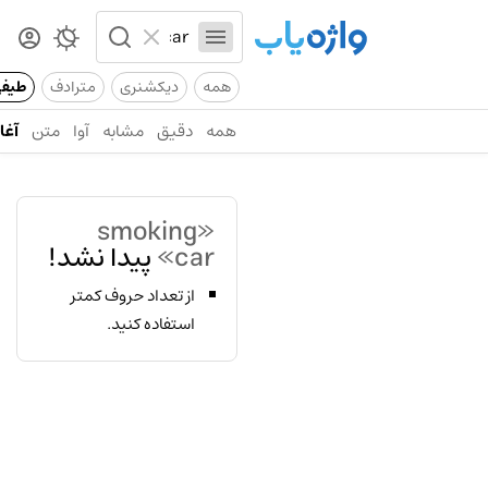
همه
دیکشنری
مترادف
طیف
همه
دقیق
مشابه
آوا
متن
آغاز
«smoking
car»
پیدا نشد!
از تعداد حروف کمتر
استفاده کنید.