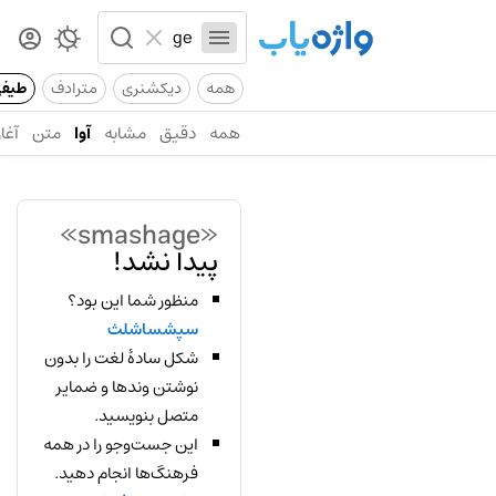
همه
دیکشنری
مترادف
طیف
همه
دقیق
مشابه
آوا
متن
آغاز
«smashage»
پیدا نشد!
منظور شما این بود؟
سپشساشلث
شکل سادهٔ لغت را بدون
نوشتن وندها و ضمایر
متصل بنویسید.
این جست‌وجو را در همه
فرهنگ‌ها انجام دهید.