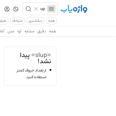
همه
دیکشنری
مترادف
طیف
همه
دقیق
مشابه
آوا
متن
آغاز
«slup»
پیدا
نشد!
از تعداد حروف کمتر
استفاده کنید.