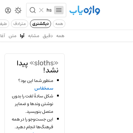
همه
دیکشنری
مترادف
طیف
همه
دقیق
مشابه
آوا
متن
آغاز
«sloths»
پیدا
نشد!
منظور شما این بود؟
سمخفاس
شکل سادهٔ لغت را بدون
نوشتن وندها و ضمایر
متصل بنویسید.
این جست‌وجو را در همه
فرهنگ‌ها انجام دهید.