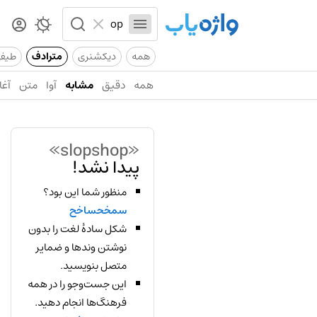
همه
دیکشنری
مترادف
طیف
همه
دقیق
مشابه
آوا
متن
آغا
«slopshop»
پیدا نشد!
منظور شما این بود؟
سمخحساخح
شکل سادهٔ لغت را بدون
نوشتن وندها و ضمایر
متصل بنویسید.
این جست‌وجو را در همه
فرهنگ‌ها انجام دهید.