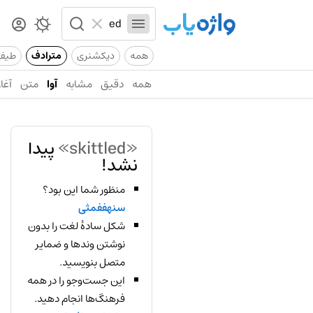
همه
دیکشنری
مترادف
طیف
همه
دقیق
مشابه
آوا
متن
آغاز
«skittled»
پیدا
نشد!
منظور شما این بود؟
سنهففمثی
شکل سادهٔ لغت را بدون
نوشتن وندها و ضمایر
متصل بنویسید.
این جست‌وجو را در همه
فرهنگ‌ها انجام دهید.