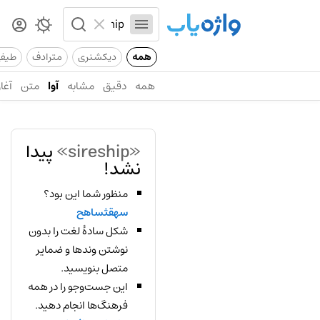
همه
دیکشنری
مترادف
طیف
همه
دقیق
مشابه
آوا
متن
آغاز
«sireship»
پیدا
نشد!
منظور شما این بود؟
سهقثساهح
شکل سادهٔ لغت را بدون
نوشتن وندها و ضمایر
متصل بنویسید.
این جست‌وجو را در همه
فرهنگ‌ها انجام دهید.