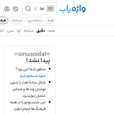
همه
دیکشنری
مترادف
طیف
همه
دقیق
مشابه
آوا
متن
آغاز
«sinusoidal»
پیدا نشد!
منظور شما این بود؟
سهدعسخهیشم
شکل سادهٔ لغت را بدون
نوشتن وندها و ضمایر
متصل بنویسید.
این جست‌وجو را در همه
فرهنگ‌ها انجام دهید.