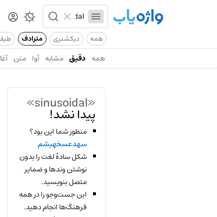
همه
دیکشنری
مترادف
طیف
همه
دقیق
مشابه
آوا
متن
آغاز
«sinusoidal»
پیدا نشد!
منظور شما این بود؟
سهدعسخهیشم
شکل سادهٔ لغت را بدون
نوشتن وندها و ضمایر
متصل بنویسید.
این جست‌وجو را در همه
فرهنگ‌ها انجام دهید.