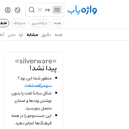
همه
دیکشنری
مترادف
طیف
همه
دقیق
مشابه
آوا
متن
آغا
«silverware»
پیدا نشد!
منظور شما این بود؟
سهمرثقصشقث
شکل سادهٔ لغت را بدون
نوشتن وندها و ضمایر
متصل بنویسید.
این جست‌وجو را در همه
فرهنگ‌ها انجام دهید.