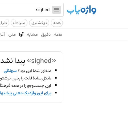
همه
دیکشنری
مترادف
طیف
همه
دقیق
مشابه
آوا
متن
آغاز
«sighed»
پیدا نشد!
منظور شما این بود؟
سهلاثی
شکل سادهٔ لغت را بدون نوشتن
این جست‌وجو را در همه فرهنگ‌
برای این واژه یک معنی پیشنها