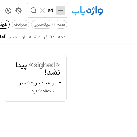
همه
دیکشنری
مترادف
طیف
همه
دقیق
مشابه
آوا
متن
آغاز
«sighed»
پیدا
نشد!
از تعداد حروف کمتر
استفاده کنید.