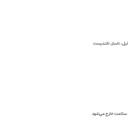
ل، ناساز، ناتندرست
لت سلامت خارج می‌شود