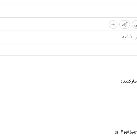
+
ی
آزاد
ز
قافیه
مار کننده