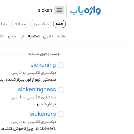
همه
دیکشنری
مترادف
طیف
همه
دقیق
مشابه
آوا
متن
آغا
جست‌وجوی مشابه
sickening
دیکشنری انگلیسی به فارسی
بدبختی، تهوع اور، بیزار کننده، بی
sickeningness
دیکشنری انگلیسی به فارسی
بیمار شدن
sickeners
دیکشنری انگلیسی به فارسی
sickeners، چیز ناخوش کننده، چیز تهوع اور