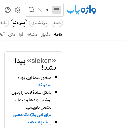
همه
دیکشنری
مترادف
طیف
همه
دقیق
مشابه
آوا
متن
آغاز
«sicken»
پیدا
نشد!
منظور شما این بود؟
سهزنثد
شکل سادهٔ لغت را بدون
نوشتن وندها و ضمایر
متصل بنویسید.
برای این واژه یک معنی
پیشنهاد دهید.