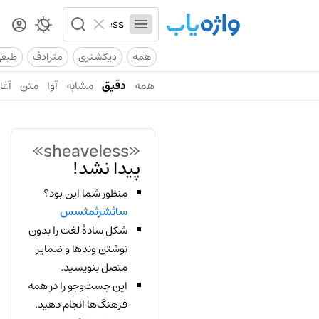
همه
دیکشنری
مترادف
طیف
همه
دقیق
مشابه
آوا
متن
آغاز
«sheaveless»
پیدا نشد!
منظور شما این بود؟
ساثشرثمثسس
شکل سادهٔ لغت را بدون
نوشتن وندها و ضمایر
متصل بنویسید.
این جست‌وجو را در همه
فرهنگ‌ها انجام دهید.