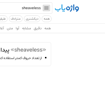
همه
دیکشنری
مترادف
طیف
همه
دقیق
مشابه
آوا
متن
آغاز
«sheaveless»
پیدا 
از تعداد حروف کمتر استفاده کن