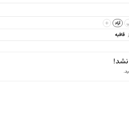
+
ی
آزاد
قافیه
نشد!
ید.