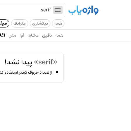
همه
دیکشنری
مترادف
طیف
همه
دقیق
مشابه
آوا
متن
آغاز
«serif»
پیدا نشد!
از تعداد حروف کمتر استفاده کن