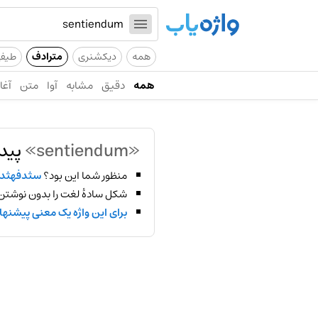
همه
دیکشنری
مترادف
طیف
همه
دقیق
مشابه
آوا
متن
آغاز
«sentiendum»
پیدا
منظور شما این بود؟
سثدفهثد
شکل سادهٔ لغت را بدون نوشتن
برای این واژه یک معنی پیشنها