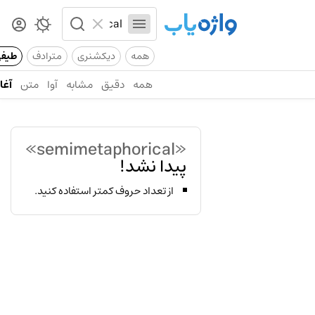
همه
دیکشنری
مترادف
طیف
همه
دقیق
مشابه
آوا
متن
آغاز
«semimetaphorical»
پیدا نشد!
از تعداد حروف کمتر استفاده کنید.