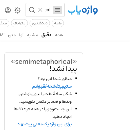
همه
دیکشنری
مترادف
طیف
همه
دقیق
مشابه
آوا
متن
آغاز
«semimetaphorical»
پیدا نشد!
منظور شما این بود؟
سثپهپثفشحاخقهزشم
شکل سادهٔ لغت را بدون نوشتن
وندها و ضمایر متصل بنویسید.
این جست‌وجو را در همه فرهنگ‌ها
انجام دهید.
برای این واژه یک معنی پیشنهاد