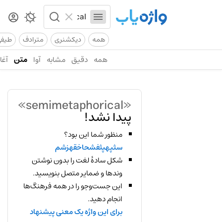
همه
دیکشنری
مترادف
طیف
همه
دقیق
مشابه
آوا
متن
آغاز
«semimetaphorical»
پیدا نشد!
منظور شما این بود؟
سثپهپثفشحاخقهزشم
شکل سادهٔ لغت را بدون نوشتن
وندها و ضمایر متصل بنویسید.
این جست‌وجو را در همه فرهنگ‌ها
انجام دهید.
برای این واژه یک معنی پیشنهاد