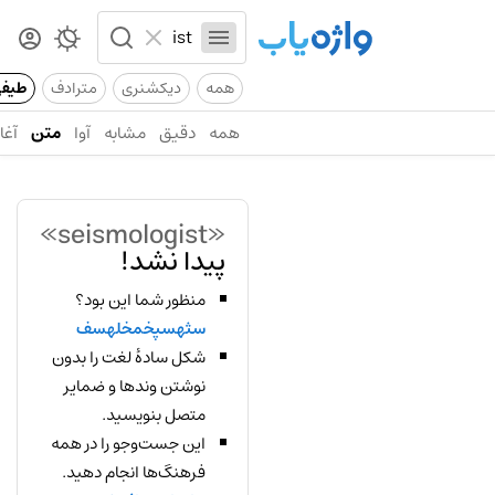
همه
دیکشنری
مترادف
طیف
همه
دقیق
مشابه
آوا
متن
آغاز
«seismologist»
پیدا نشد!
منظور شما این بود؟
سثهسپخمخلهسف
شکل سادهٔ لغت را بدون
نوشتن وندها و ضمایر
متصل بنویسید.
این جست‌وجو را در همه
فرهنگ‌ها انجام دهید.