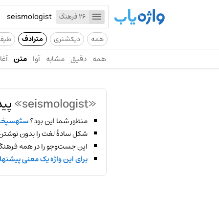
26 فرهنگ
همه
دیکشنری
مترادف
طیف
همه
دقیق
مشابه
آوا
متن
آغاز
«seismologist»
پید
منظور شما این بود؟
سثهسپخ
شکل سادهٔ لغت را بدون نوشتن
این جست‌وجو را در همه فرهنگ‌
برای این واژه یک معنی پیشنها