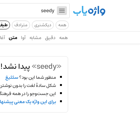
همه
دیکشنری
مترادف
طیف
همه
دقیق
مشابه
آوا
متن
آغاز
«seedy»
پیدا نشد!
منظور شما این بود؟
سثثیغ
شکل سادهٔ لغت را بدون نوشتن
این جست‌وجو را در همه فرهنگ‌
برای این واژه یک معنی پیشنها