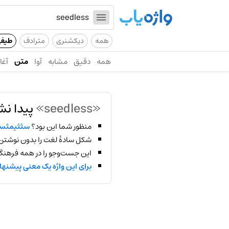
همه
دیکشنری
مترادف
طیف
همه
دقیق
مشابه
آوا
متن
آغاز
«seedless»
پیدا نش
منظور شما این بود؟
سثثیمث
شکل سادهٔ لغت را بدون نوشتن
این جست‌وجو را در همه فرهنگ‌
برای این واژه یک معنی پیشنها