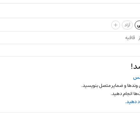
+
ی
آزاد
قافیه
د!
سس
 وندها و ضمایر متصل بنویسید.
ها انجام دهید.
د دهید.