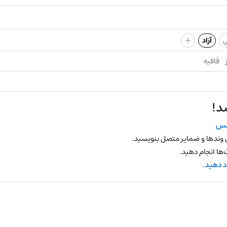
+
ی
آزاد
قافیه
د!
سس
 وندها و ضمایر متصل بنویسید.
ها انجام دهید.
د دهید.