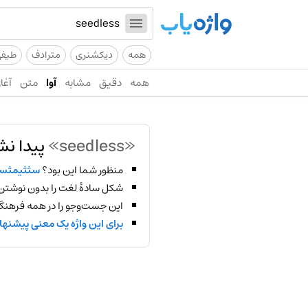
همه
دیکشنری
مترادف
طیف
همه
دقیق
مشابه
آوا
متن
آغاز
«seedless»
پیدا نش
منظور شما این بود؟
سثثیمث
شکل سادهٔ لغت را بدون نوشتن
این جست‌وجو را در همه فرهنگ‌
برای این واژه یک معنی پیشنها