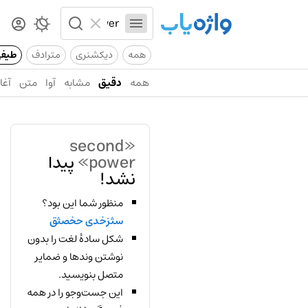
همه
دیکشنری
مترادف
طیف
همه
دقیق
مشابه
آوا
متن
آغاز
«second
power»
پیدا
نشد!
منظور شما این بود؟
سثزخدی حخصثق
شکل سادهٔ لغت را بدون
نوشتن وندها و ضمایر
متصل بنویسید.
این جست‌وجو را در همه