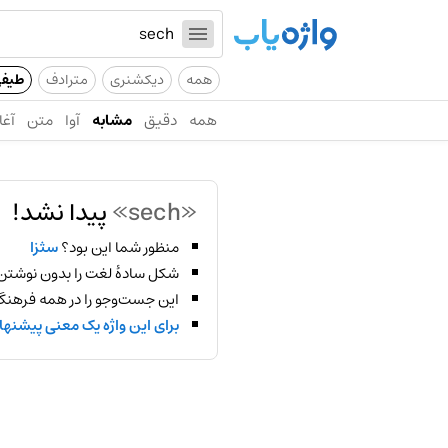
همه
دیکشنری
مترادف
طیف
همه
دقیق
مشابه
آوا
متن
آغا
«sech»
پیدا نشد!
منظور شما این بود؟
سثزا
شکل سادهٔ لغت را بدون نوشتن
این جست‌وجو را در همه فرهنگ‌
برای این واژه یک معنی پیشنها