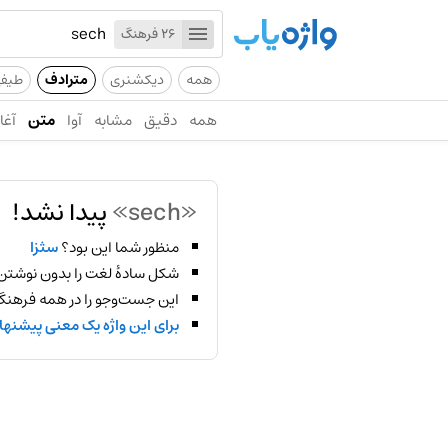
26 فرهنگ
همه
دیکشنری
مترادف
طیف
همه
دقیق
مشابه
آوا
متن
آغاز
«sech»
پیدا نشد!
منظور شما این بود؟
سثزا
شکل سادهٔ لغت را بدون نوشتن
این جست‌وجو را در همه فرهنگ‌
برای این واژه یک معنی پیشنها