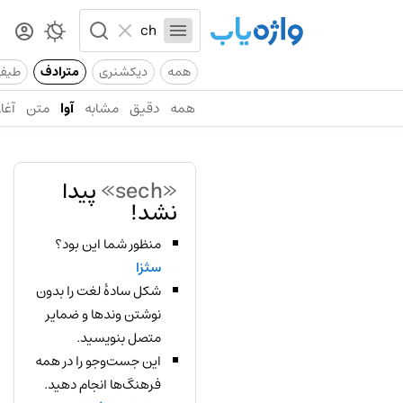
همه
دیکشنری
مترادف
طیف
همه
دقیق
مشابه
آوا
متن
آغاز
«sech»
پیدا
نشد!
منظور شما این بود؟
سثزا
شکل سادهٔ لغت را بدون
نوشتن وندها و ضمایر
متصل بنویسید.
این جست‌وجو را در همه
فرهنگ‌ها انجام دهید.