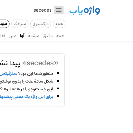
همه
دیکشنری
مترادف
طیف
همه
دقیق
مشابه
آوا
متن
آغاز
«secedes»
پیدا نش
منظور شما این بود؟
سثزثیثس
شکل سادهٔ لغت را بدون نوشتن
این جست‌وجو را در همه فرهنگ‌
برای این واژه یک معنی پیشنها