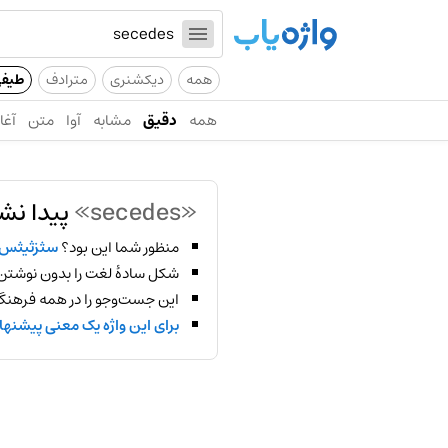
همه
دیکشنری
مترادف
طیف
همه
دقیق
مشابه
آوا
متن
آغاز
«secedes»
پیدا نش
منظور شما این بود؟
سثزثیثس
شکل سادهٔ لغت را بدون نوشتن
این جست‌وجو را در همه فرهنگ‌
برای این واژه یک معنی پیشنها