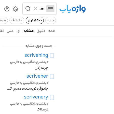
همه
دیکشنری
مترادف
طیف
همه
دقیق
مشابه
آوا
متن
آغا
جست‌وجوی مشابه
scrivening
دیکشنری انگلیسی به فارسی
چرت زدن
scrivener
دیکشنری انگلیسی به فارسی
جادوگر، نویسنده، محرر، کاتب، وامده
scrivenery
دیکشنری انگلیسی به فارسی
ترسناک