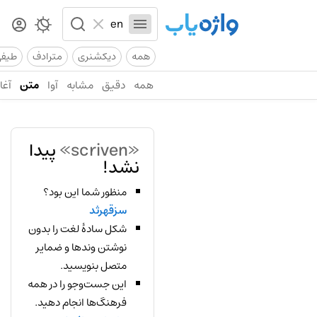
همه
دیکشنری
مترادف
طیف
همه
دقیق
مشابه
آوا
متن
آغاز
«scriven»
پیدا
نشد!
منظور شما این بود؟
سزقهرثد
شکل سادهٔ لغت را بدون
نوشتن وندها و ضمایر
متصل بنویسید.
این جست‌وجو را در همه
فرهنگ‌ها انجام دهید.