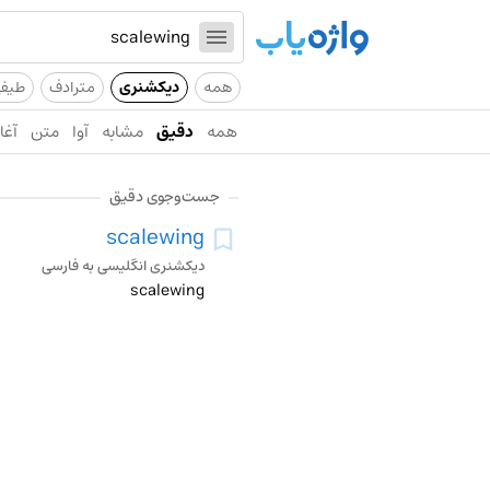
همه
دیکشنری
مترادف
طیف
همه
دقیق
مشابه
آوا
متن
آغاز
جست‌وجوی دقیق
scalewing
دیکشنری انگلیسی به فارسی
scalewing