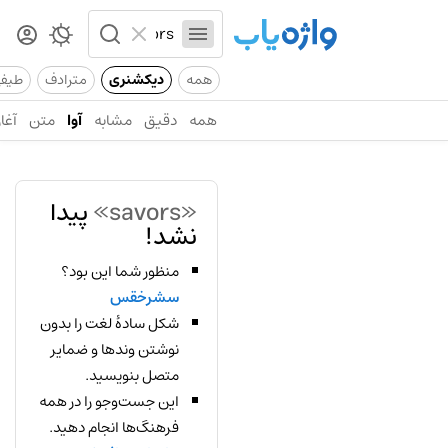
همه
دیکشنری
مترادف
طیف
همه
دقیق
مشابه
آوا
متن
آغاز
«savors»
پیدا
نشد!
منظور شما این بود؟
سشرخقس
شکل سادهٔ لغت را بدون
نوشتن وندها و ضمایر
متصل بنویسید.
این جست‌وجو را در همه
فرهنگ‌ها انجام دهید.