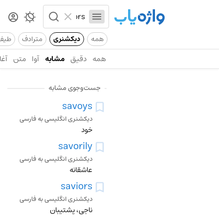
همه
دیکشنری
مترادف
طیف
همه
دقیق
مشابه
آوا
متن
آغا
جست‌وجوی مشابه
savoys
دیکشنری انگلیسی به فارسی
خود
savorily
دیکشنری انگلیسی به فارسی
عاشقانه
saviors
دیکشنری انگلیسی به فارسی
ناجی، پشتیبان