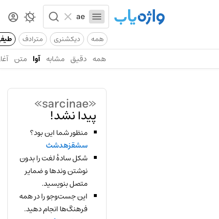
همه
دیکشنری
مترادف
طیف
همه
دقیق
مشابه
آوا
متن
آغاز
«sarcinae»
پیدا نشد!
منظور شما این بود؟
سشقزهدشث
شکل سادهٔ لغت را بدون
نوشتن وندها و ضمایر
متصل بنویسید.
این جست‌وجو را در همه
فرهنگ‌ها انجام دهید.