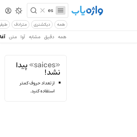
همه
دیکشنری
مترادف
طیف
همه
دقیق
مشابه
آوا
متن
آغاز
«saices»
پیدا
نشد!
از تعداد حروف کمتر
استفاده کنید.