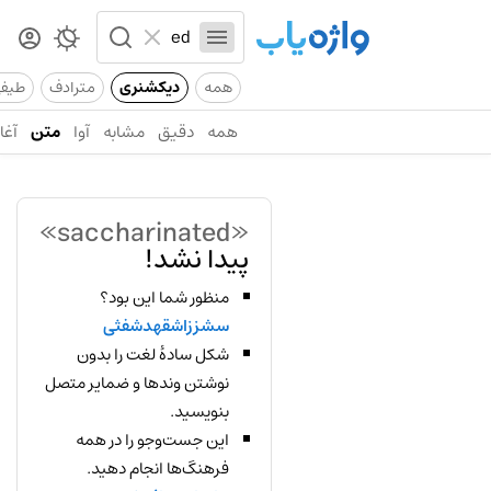
همه
دیکشنری
مترادف
طیف
همه
دقیق
مشابه
آوا
متن
آغاز
«saccharinated»
پیدا نشد!
منظور شما این بود؟
سشززاشقهدشفثی
شکل سادهٔ لغت را بدون
نوشتن وندها و ضمایر متصل
بنویسید.
این جست‌وجو را در همه
فرهنگ‌ها انجام دهید.