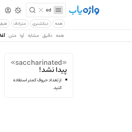
همه
دیکشنری
مترادف
طیف
همه
دقیق
مشابه
آوا
متن
آغاز
«saccharinated»
پیدا نشد!
از تعداد حروف کمتر استفاده
کنید.