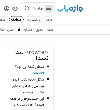
همه
دیکشنری
مترادف
طیف
همه
دقیق
مشابه
آوا
متن
آغاز
«rowte»
پیدا
نشد!
منظور شما این بود؟
قخصفث
شکل سادهٔ لغت را بدون
نوشتن وندها و ضمایر
متصل بنویسید.
این جست‌وجو را در همه
فرهنگ‌ها انجام دهید.