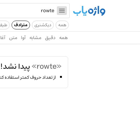
همه
دیکشنری
مترادف
طیف
همه
دقیق
مشابه
آوا
متن
آغاز
«rowte»
پیدا نشد!
از تعداد حروف کمتر استفاده کن