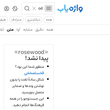
همه
دیکشنری
مترادف
طیف
همه
دقیق
مشابه
آوا
متن
آغاز
«rosewood»
پیدا نشد!
منظور شما این بود؟
قخسثصخخی
شکل سادهٔ لغت را بدون
نوشتن وندها و ضمایر
متصل بنویسید.
این جست‌وجو را در همه
فرهنگ‌ها انجام دهید.