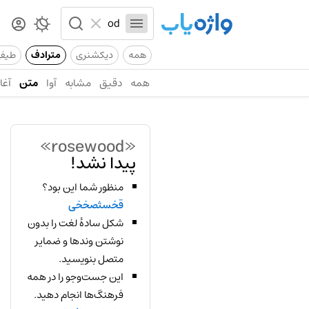
همه
دیکشنری
مترادف
طیف
همه
دقیق
مشابه
آوا
متن
آغاز
«rosewood»
پیدا نشد!
منظور شما این بود؟
قخسثصخخی
شکل سادهٔ لغت را بدون
نوشتن وندها و ضمایر
متصل بنویسید.
این جست‌وجو را در همه
فرهنگ‌ها انجام دهید.