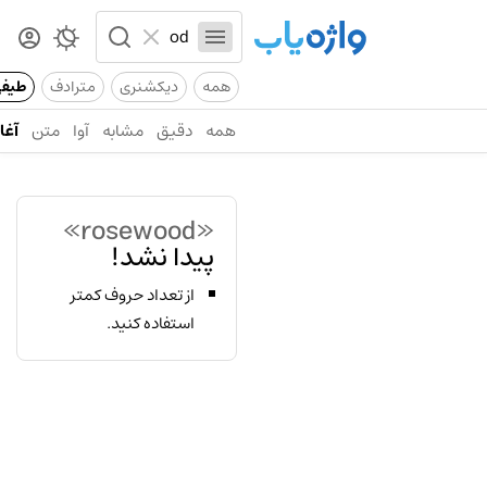
همه
دیکشنری
مترادف
طیف
همه
دقیق
مشابه
آوا
متن
آغاز
«rosewood»
پیدا نشد!
از تعداد حروف کمتر
استفاده کنید.